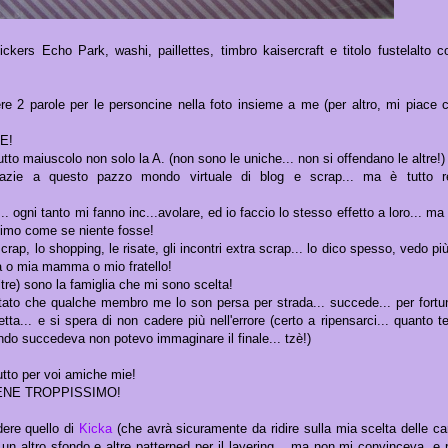
ickers Echo Park, washi, paillettes, timbro kaisercraft e titolo fustelalto c
e 2 parole per le personcine nella foto insieme a me (per altro, mi piace
HE!
utto maiuscolo non solo la A. (non sono le uniche... non si offendano le altre!)
razie a questo pazzo mondo virtuale di blog e scrap... ma è tutto re
. ogni tanto mi fanno inc...avolare, ed io faccio lo stesso effetto a loro... ma 
timo come se niente fosse!
 scrap, lo shopping, le risate, gli incontri extra scrap... lo dico spesso, vedo più
a o mia mamma o mio fratello!
ltre) sono la famiglia che mi sono scelta!
itato che qualche membro me lo son persa per strada... succede... per fortu
etta... e si spera di non cadere più nell'errore (certo a ripensarci... quanto 
do succedeva non potevo immaginare il finale... tzè!)
tto per voi amiche mie!
ENE TROPPISSIMO!
ere quello di
Kicka
(che avrà sicuramente da ridire sulla mia scelta delle car
 un altro sfondo e altre patterned per il layering... ma non mi convinceva, e p