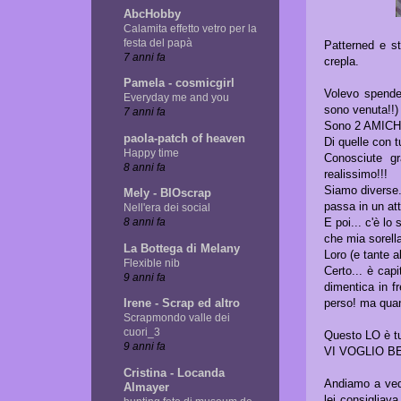
AbcHobby
Calamita effetto vetro per la
festa del papà
Patterned e st
7 anni fa
crepla.
Pamela - cosmicgirl
Volevo spender
Everyday me and you
sono venuta!!)
7 anni fa
Sono 2 AMIC
paola-patch of heaven
Di quelle con t
Happy time
Conosciute g
8 anni fa
realissimo!!!
Siamo diverse..
Mely - BIOscrap
passa in un at
Nell'era dei social
E poi... c'è lo
8 anni fa
che mia sorell
La Bottega di Melany
Loro (e tante a
Flexible nib
Certo... è cap
9 anni fa
dimentica in fr
perso! ma quan
Irene - Scrap ed altro
Scrapmondo valle dei
cuori_3
Questo LO è tu
9 anni fa
VI VOGLIO B
Cristina - Locanda
Andiamo a ved
Almayer
lei consigliava