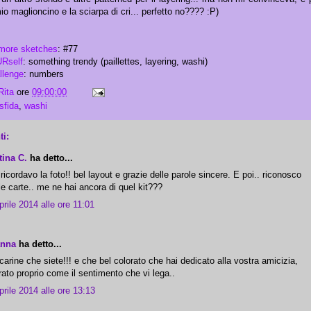
io maglioncino e la sciarpa di cri... perfetto no???? :P)
more sketches
: #77
Rself
: something trendy (paillettes, layering, washi)
llenge
: numbers
Rita
ore
09:00:00
sfida
,
washi
i:
tina C.
ha detto...
ricordavo la foto!! bel layout e grazie delle parole sincere. E poi.. riconosco
le carte.. me ne hai ancora di quel kit???
prile 2014 alle ore 11:01
anna
ha detto...
carine che siete!!! e che bel colorato che hai dedicato alla vostra amicizia,
rato proprio come il sentimento che vi lega..
prile 2014 alle ore 13:13