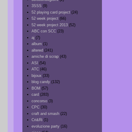
3SSS
(9)
52 playing card project
(24)
52 week project
(66)
52 week project 2013
(52)
ABC con SCC
(23)
aj
(7)
album
(1)
altered
(241)
amiche di scrap
(43)
ASI
(54)
ATC
(46)
bijoux
(33)
blog candy
(132)
BOM
(57)
card
(283)
concorso
(3)
CPC
(30)
craft and smash
(22)
Cri&Ri
(1)
evoluzione party
(16)