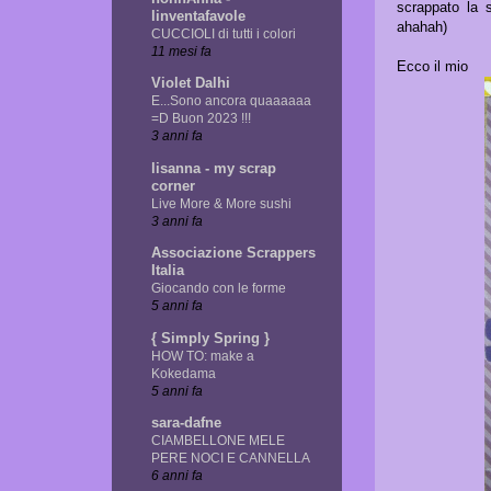
scrappato la 
linventafavole
ahahah)
CUCCIOLI di tutti i colori
11 mesi fa
Ecco il mio
Violet Dalhi
E...Sono ancora quaaaaaa
=D Buon 2023 !!!
3 anni fa
lisanna - my scrap
corner
Live More & More sushi
3 anni fa
Associazione Scrappers
Italia
Giocando con le forme
5 anni fa
{ Simply Spring }
HOW TO: make a
Kokedama
5 anni fa
sara-dafne
CIAMBELLONE MELE
PERE NOCI E CANNELLA
6 anni fa