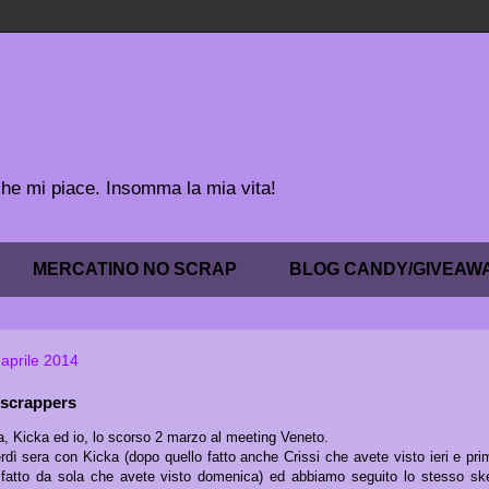
 che mi piace. Insomma la mia vita!
MERCATINO NO SCRAP
BLOG CANDY/GIVEAW
aprile 2014
3 scrappers
a, Kicka ed io, lo scorso 2 marzo al meeting Veneto.
erdì sera con Kicka (dopo quello fatto anche Crissi che avete visto ieri e pri
 fatto da sola che avete visto domenica) ed abbiamo seguito lo stesso sk