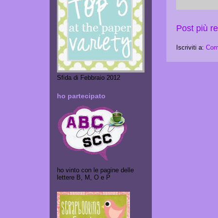
Post più r
Iscriviti a:
Com
Sfida di Febbraio 2012
ho partecipato
ho vinto con le pagine delle
lettere B, M, O e P