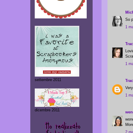
Mich
So p
1 ma
Tra
Lovi
Scra
1 ma
settembre 2011
Trac
Very
1 ma
dicembre 2011
wen
wond
More
2 ma