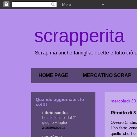
scrapperita
Scrap ma anche famiglia, ricette e tutto ciò
HOME PAGE
MERCATINO SCRAP
Quando aggiornate.. lo
mercoledì 30 
so!!!!
Ritratto di 
ilibridisandra
Le mie letture: dal 21
Ovvero Cristin
giugno + luglio
2 settimane fa
L'ho fatto ven
quello che ho
nonnAnna -