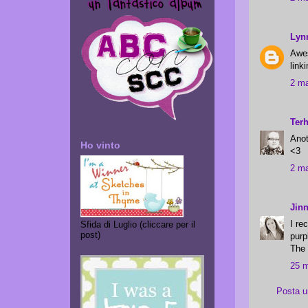
Lyn
Awes
link
2 ma
Ter
Anot
Ho vinto
<3
2 ma
Jin
I re
Sfida di Luglio (cliccare per il
post)
purp
The 
25 m
Posta 