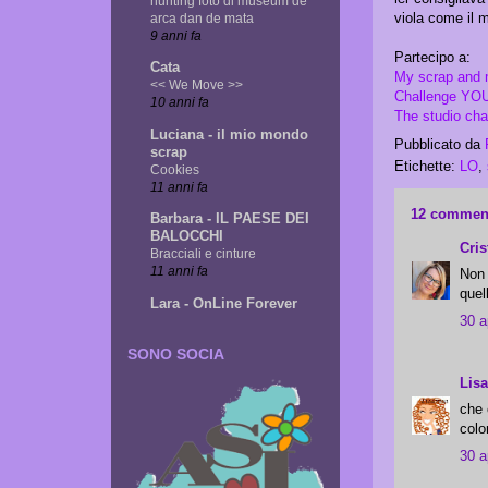
hunting foto di museum de
viola come il m
arca dan de mata
9 anni fa
Partecipo a:
Cata
My scrap and 
<< We Move >>
Challenge YOU
10 anni fa
The studio cha
Luciana - il mio mondo
Pubblicato da
scrap
Etichette:
LO
,
Cookies
11 anni fa
12 comment
Barbara - IL PAESE DEI
BALOCCHI
Cris
Bracciali e cinture
11 anni fa
Non 
quel
Lara - OnLine Forever
30 a
SONO SOCIA
Lis
che 
colo
30 a