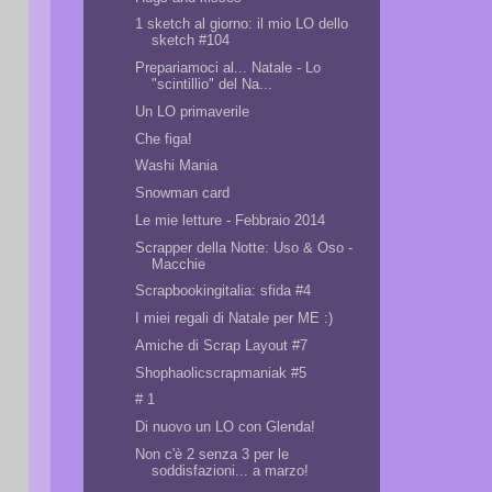
1 sketch al giorno: il mio LO dello
sketch #104
Prepariamoci al... Natale - Lo
"scintillio" del Na...
Un LO primaverile
Che figa!
Washi Mania
Snowman card
Le mie letture - Febbraio 2014
Scrapper della Notte: Uso & Oso -
Macchie
Scrapbookingitalia: sfida #4
I miei regali di Natale per ME :)
Amiche di Scrap Layout #7
Shophaolicscrapmaniak #5
# 1
Di nuovo un LO con Glenda!
Non c'è 2 senza 3 per le
soddisfazioni... a marzo!