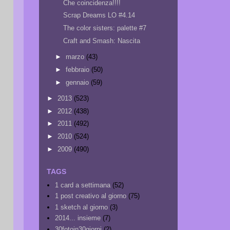
Che coincidenza!!!!
Scrap Dreams LO #4.14
The color sisters: palette #7
Craft and Smash: Nascita
►
marzo
(43)
►
febbraio
(50)
►
gennaio
(59)
►
2013
(523)
►
2012
(438)
►
2011
(492)
►
2010
(524)
►
2009
(490)
TAGS
1 card a settimana
(52)
1 post creativo al giorno
(75)
1 sketch al giorno
(3)
2014... insieme
(7)
30fotoin30giorni
(2)