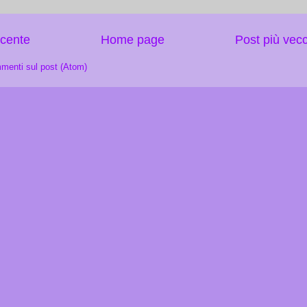
ecente
Home page
Post più vec
menti sul post (Atom)