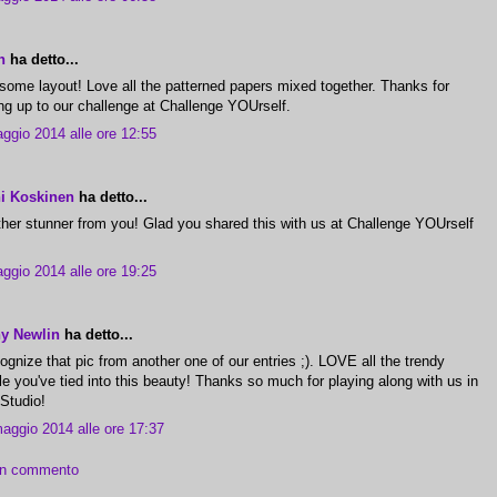
n
ha detto...
ome layout! Love all the patterned papers mixed together. Thanks for
ing up to our challenge at Challenge YOUrself.
ggio 2014 alle ore 12:55
hi Koskinen
ha detto...
her stunner from you! Glad you shared this with us at Challenge YOUrself
ggio 2014 alle ore 19:25
ny Newlin
ha detto...
cognize that pic from another one of our entries ;). LOVE all the trendy
le you've tied into this beauty! Thanks so much for playing along with us in
Studio!
aggio 2014 alle ore 17:37
un commento