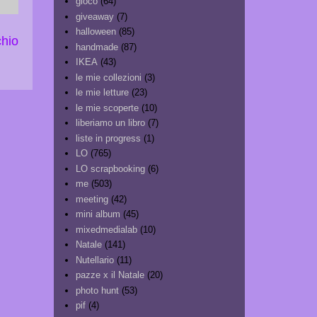
gioco
(64)
giveaway
(7)
halloween
(85)
chio
handmade
(87)
IKEA
(43)
le mie collezioni
(3)
le mie letture
(23)
le mie scoperte
(10)
liberiamo un libro
(7)
liste in progress
(1)
LO
(765)
LO scrapbooking
(6)
me
(503)
meeting
(42)
mini album
(45)
mixedmedialab
(10)
Natale
(141)
Nutellario
(11)
pazze x il Natale
(20)
photo hunt
(53)
pif
(4)