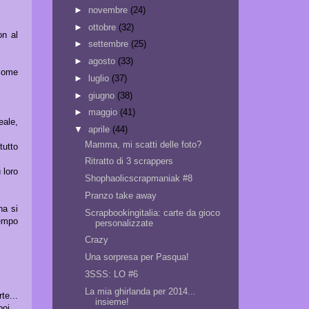
►
novembre
(24)
►
ottobre
(32)
on al
►
settembre
(25)
►
agosto
(33)
 come
►
luglio
(37)
►
giugno
(38)
►
maggio
(41)
ale,
▼
aprile
(44)
Mamma, mi scatti delle foto?
tutto
Ritratto di 3 scrappers
 loro
Shophaolicscrapmaniak #8
Pranzo take away
na si
Scrapbookingitalia: carte da gioco
tempo
personalizzate
Crazy
Una sorpresa per Pasqua!
3SSS: LO #6
La mia ghirlanda per 2014...
te...
insieme!
oi...