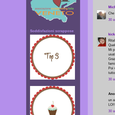
Mic
Che 
30 a
Soddisfazioni scrappose
kick
Rita
Quel
Mi p
usat
Graz
fami
Poi 
tutto
30 a
Anon
un a
LO!!
30 a