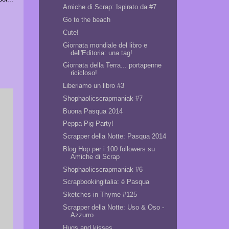
Amiche di Scrap: Ispirato da #7
Go to the beach
Cute!
Giornata mondiale del libro e
dell'Editoria: una tag!
Giornata della Terra... portapenne
ricicloso!
Liberiamo un libro #3
Shophaolicscrapmaniak #7
Buona Pasqua 2014
Peppa Pig Party!
Scrapper della Notte: Pasqua 2014
Blog Hop per i 100 followers su
Amiche di Scrap
Shophaolicscrapmaniak #6
Scrapbookingitalia: è Pasqua
Sketches in Thyme #125
Scrapper della Notte: Uso & Oso -
Azzurro
Hugs and kisses