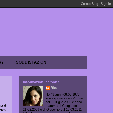
AY
SODDISFAZIONI
Informazioni personali
Rita
Ho 43 anni (08.05.1976),
sono sposata con Vittorio
dal 16 luglio 2005 e sono
ma di
mamma di Giorgia dal
21.02.2009 e di Giacomo dal 15.03.2011.
etch,