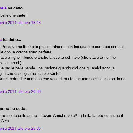
hela
ha detto...
belle che siete!!
prile 2014 alle ore 13:43
a
ha detto...
! Pensavo molto molto peggio, almeno non hai usato le carte coi centrini!
le con la corona sono perfette!
iace a righe il fondo e anche la scelta del titolo (che stavolta non ho
o...ah ah ah).
ie per le belle parole...hai ragione quando dici che gli amici sono la
glia che ci scegliamo..parole sante!
vorrei poter dire anche io che vedo di più te che mia sorella...ma sai bene
prile 2014 alle ore 20:36
imo ha detto...
ltro merito dello scrap...trovare Amiche vere!! ;-) bella la foto ed anche il
 Glen
prile 2014 alle ore 23:35