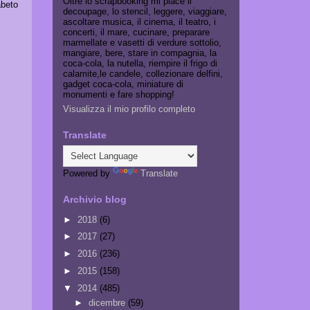
Oltre lo scrapbooking mi piace il
abeto
decoupage, lo stencil, leggere, viaggiare,
ascoltare musica, il cinema, il teatro, i
concerti, il mare, cucinare, preparare
marmellate e vasetti di verdure sottolio,
mangiare, bere, stare in compagnia, la
coca-cola, la nutella, riempire il frigo di
calamite,le candele, collezionare delfini,
gadget coca-cola, miniature di
monumenti e fare shopping!
Visualizza il mio profilo completo
Translate
Powered by
Translate
Archivio blog
►
2018
(6)
►
2017
(27)
►
2016
(236)
►
2015
(158)
▼
2014
(485)
►
dicembre
(59)