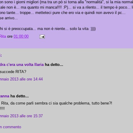
 sono i giorni migliori (ma tra un pò si torna alla "normalità", si la mia normal
le non è... ma quanto mi manca!!!! :P)... si va a rilento... il tempo è poco... 
no tante... troppe... metteteci pure che ero via e quindi non avevo il pc...
e arrivo...
i si è preoccupata... ma non è niente... solo la vita :))))
Rita
ore
01:00:00
:
ra c'era una volta Ilaria
ha detto...
 succede RITA?
nnaio 2013 alle ore 14:44
vanna
ha detto...
 Rita, da come parli sembra ci sia qualche problema, tutto bene?!
!!!!
nnaio 2013 alle ore 15:37
un commento