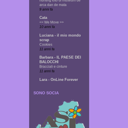
hunting foto di museum de
arca dan de mata
9 anni fa
Cata
<< We Move >>
10 anni fa
Luciana - il mio mondo
scrap
Cookies
11 anni fa
Barbara - IL PAESE DEI
BALOCCHI
Bracciali e cinture
11 anni fa
Lara - OnLine Forever
SONO SOCIA