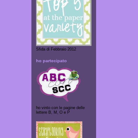
Sfida di Febbraio 2012
ho partecipato
ho vinto con le pagine delle
lettere B, M, O e P