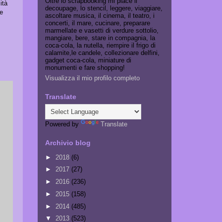
Oltre lo scrapbooking mi piace il
ità
decoupage, lo stencil, leggere, viaggiare,
le
ascoltare musica, il cinema, il teatro, i
concerti, il mare, cucinare, preparare
marmellate e vasetti di verdure sottolio,
mangiare, bere, stare in compagnia, la
coca-cola, la nutella, riempire il frigo di
calamite,le candele, collezionare delfini,
gadget coca-cola, miniature di
monumenti e fare shopping!
Visualizza il mio profilo completo
Translate
Powered by
Translate
Archivio blog
►
2018
(6)
►
2017
(27)
►
2016
(236)
►
2015
(158)
►
2014
(485)
▼
2013
(523)