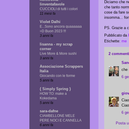
Diciamo che non
linventafavole
che tanto norma
CUCCIOLI di tutti i colori
cose da fare so
11 mesi fa
insomma... fors
Violet Dalhi
E...Sono ancora quaaaaaa
PS. Grazie a ch
=D Buon 2023 !!!
Pubblicato da
3 anni fa
Etichette:
me
lisanna - my scrap
corner
2 commenti
Live More & More sushi
3 anni fa
Sand
Associazione Scrappers
che
Italia
Giocando con le forme
6 ge
5 anni fa
{ Simply Spring }
gio
HOW TO: make a
Kokedama
Ciao
5 anni fa
Ciao
sara-dafne
6 ge
CIAMBELLONE MELE
PERE NOCI E CANNELLA
Posta 
6 anni fa