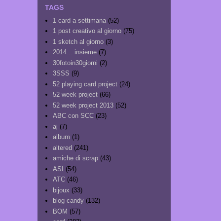
TAGS
1 card a settimana
(52)
1 post creativo al giorno
(75)
1 sketch al giorno
(3)
2014... insieme
(7)
30fotoin30giorni
(2)
3SSS
(9)
52 playing card project
(24)
52 week project
(66)
52 week project 2013
(52)
ABC con SCC
(23)
aj
(7)
album
(1)
altered
(241)
amiche di scrap
(43)
ASI
(54)
ATC
(46)
bijoux
(33)
blog candy
(132)
BOM
(57)