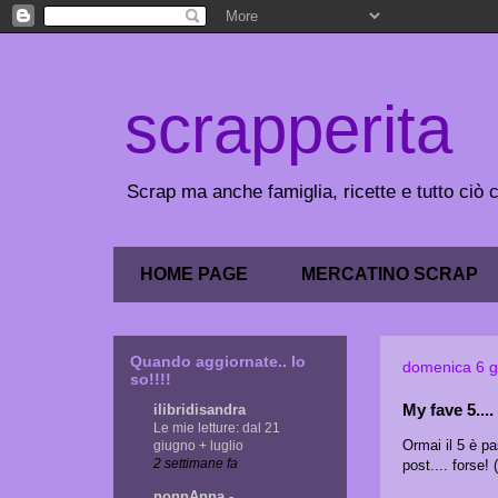
scrapperita
Scrap ma anche famiglia, ricette e tutto ciò
HOME PAGE
MERCATINO SCRAP
Quando aggiornate.. lo
domenica 6 
so!!!!
My fave 5...
ilibridisandra
Le mie letture: dal 21
Ormai il 5 è pa
giugno + luglio
2 settimane fa
post.... forse!
nonnAnna -