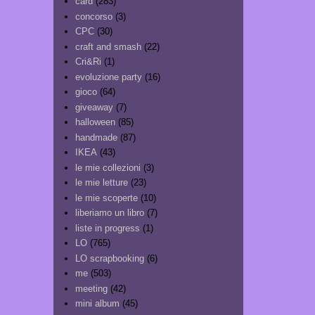
card
(283)
concorso
(3)
CPC
(30)
craft and smash
(22)
Cri&Ri
(1)
evoluzione party
(16)
gioco
(64)
giveaway
(7)
halloween
(85)
handmade
(87)
IKEA
(43)
le mie collezioni
(3)
le mie letture
(23)
le mie scoperte
(10)
liberiamo un libro
(7)
liste in progress
(1)
LO
(765)
LO scrapbooking
(6)
me
(503)
meeting
(42)
mini album
(45)