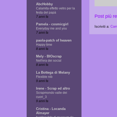
AbcHobby
Calamita effetto vetro per la
festa del papà
Post più r
7 anni fa
Pamela - cosmicgirl
Iscriviti a:
Com
Everyday me and you
7 anni fa
paola-patch of heaven
Happy time
8 anni fa
Mely - BIOscrap
Nell'era dei social
8 anni fa
La Bottega di Melany
Flexible nib
9 anni fa
Irene - Scrap ed altro
Scrapmondo valle dei
cuori_3
9 anni fa
Cristina - Locanda
Almayer