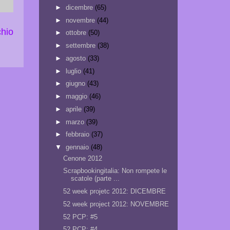
►
dicembre
(65)
►
novembre
(44)
chio
►
ottobre
(50)
►
settembre
(38)
►
agosto
(33)
►
luglio
(41)
►
giugno
(43)
►
maggio
(46)
►
aprile
(39)
►
marzo
(39)
►
febbraio
(37)
▼
gennaio
(48)
Cenone 2012
Scrapbookingitalia: Non rompete le
scatole (parte ...
52 week projetc 2012: DICEMBRE
52 week project 2012: NOVEMBRE
52 PCP: #5
52 PCP: #4