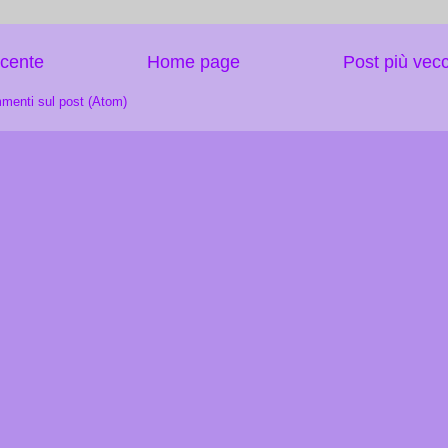
ecente
Home page
Post più vec
menti sul post (Atom)