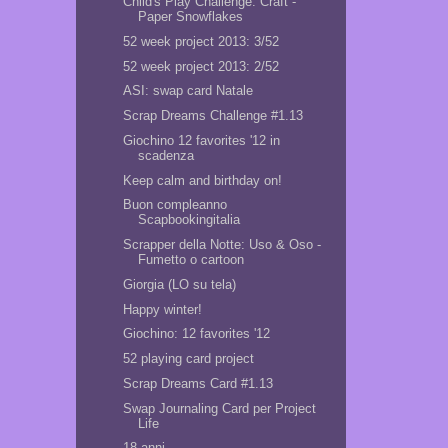
Child's Play Challenge: Craft -
Paper Snowflakes
52 week project 2013: 3/52
52 week project 2013: 2/52
ASI: swap card Natale
Scrap Dreams Challenge #1.13
Giochino 12 favorites '12 in
scadenza
Keep calm and birthday on!
Buon compleanno
Scapbookingitalia
Scrapper della Notte: Uso & Oso -
Fumetto o cartoon
Giorgia (LO su tela)
Happy winter!
Giochino: 12 favorites '12
52 playing card project
Scrap Dreams Card #1.13
Swap Journaling Card per Project
Life
18 anni...