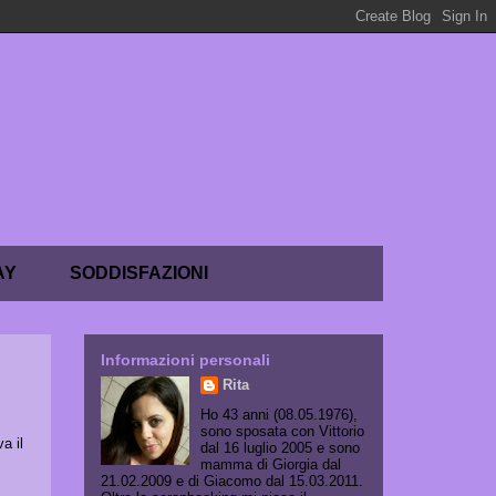
AY
SODDISFAZIONI
Informazioni personali
Rita
Ho 43 anni (08.05.1976),
sono sposata con Vittorio
a il
dal 16 luglio 2005 e sono
mamma di Giorgia dal
21.02.2009 e di Giacomo dal 15.03.2011.