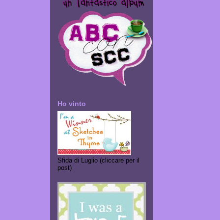
Ho vinto
Sfida di Luglio (cliccare per il
post)