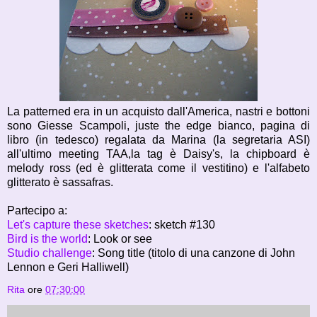
La patterned era in un acquisto dall'America, nastri e bottoni
sono Giesse Scampoli, juste the edge bianco, pagina di
libro (in tedesco) regalata da Marina (la segretaria ASI)
all'ultimo meeting TAA,la tag è Daisy's, la chipboard è
melody ross (ed è glitterata come il vestitino) e l'alfabeto
glitterato è sassafras.
Partecipo a:
Let's capture these sketches
: sketch #130
Bird is the world
: Look or see
Studio challenge
: Song title (titolo di una canzone di John
Lennon e Geri Halliwell)
Rita
ore
07:30:00