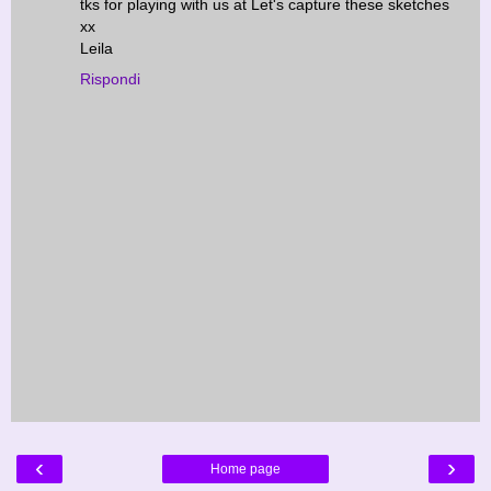
tks for playing with us at Let's capture these sketches
xx
Leila
Rispondi
‹
›
Home page