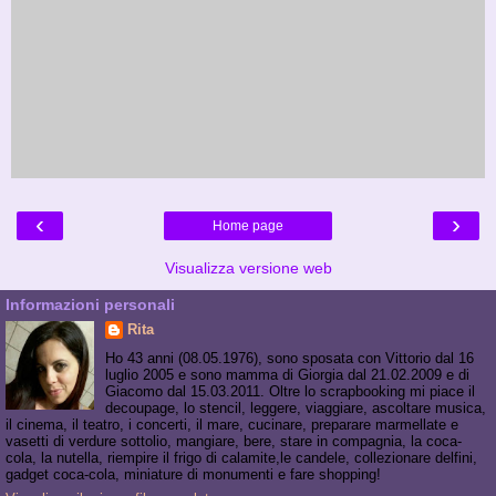
‹
›
Home page
Visualizza versione web
Informazioni personali
Rita
Ho 43 anni (08.05.1976), sono sposata con Vittorio dal 16
luglio 2005 e sono mamma di Giorgia dal 21.02.2009 e di
Giacomo dal 15.03.2011. Oltre lo scrapbooking mi piace il
decoupage, lo stencil, leggere, viaggiare, ascoltare musica,
il cinema, il teatro, i concerti, il mare, cucinare, preparare marmellate e
vasetti di verdure sottolio, mangiare, bere, stare in compagnia, la coca-
cola, la nutella, riempire il frigo di calamite,le candele, collezionare delfini,
gadget coca-cola, miniature di monumenti e fare shopping!