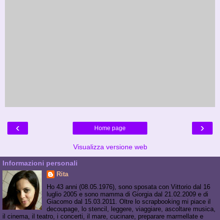
‹
›
Home page
Visualizza versione web
Informazioni personali
Rita
Ho 43 anni (08.05.1976), sono sposata con Vittorio dal 16
luglio 2005 e sono mamma di Giorgia dal 21.02.2009 e di
Giacomo dal 15.03.2011. Oltre lo scrapbooking mi piace il
decoupage, lo stencil, leggere, viaggiare, ascoltare musica,
il cinema, il teatro, i concerti, il mare, cucinare, preparare marmellate e