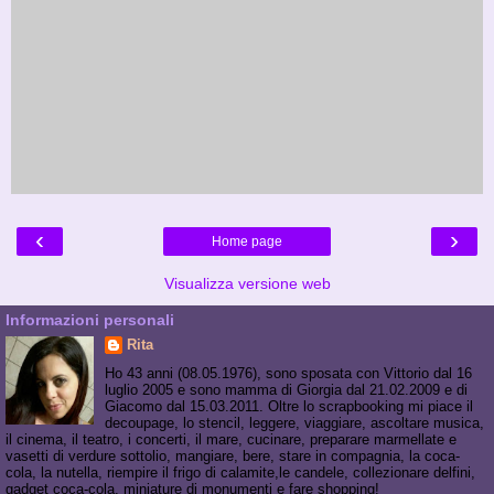
‹
›
Home page
Visualizza versione web
Informazioni personali
Rita
Ho 43 anni (08.05.1976), sono sposata con Vittorio dal 16
luglio 2005 e sono mamma di Giorgia dal 21.02.2009 e di
Giacomo dal 15.03.2011. Oltre lo scrapbooking mi piace il
decoupage, lo stencil, leggere, viaggiare, ascoltare musica,
il cinema, il teatro, i concerti, il mare, cucinare, preparare marmellate e
vasetti di verdure sottolio, mangiare, bere, stare in compagnia, la coca-
cola, la nutella, riempire il frigo di calamite,le candele, collezionare delfini,
gadget coca-cola, miniature di monumenti e fare shopping!